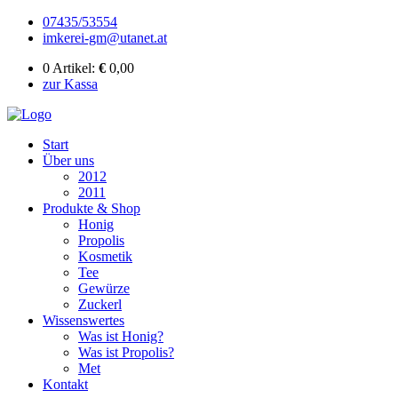
07435/53554
imkerei-gm@utanet.at
0 Artikel:
€
0,00
zur Kassa
Start
Über uns
2012
2011
Produkte & Shop
Honig
Propolis
Kosmetik
Tee
Gewürze
Zuckerl
Wissenswertes
Was ist Honig?
Was ist Propolis?
Met
Kontakt