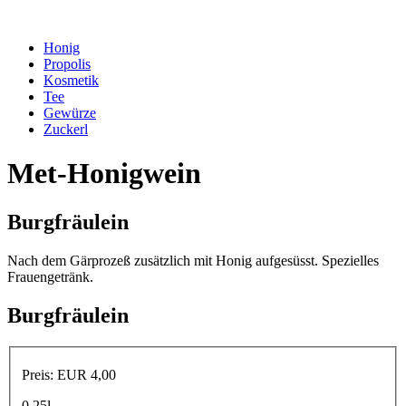
Honig
Propolis
Kosmetik
Tee
Gewürze
Zuckerl
Met-Honigwein
Burgfräulein
Nach dem Gärprozeß zusätzlich mit Honig aufgesüsst. Spezielles
Frauengetränk.
Burgfräulein
Preis
: EUR 4,00
0.25l