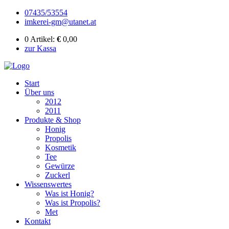
07435/53554
imkerei-gm@utanet.at
0 Artikel:
€
0,00
zur Kassa
Start
Über uns
2012
2011
Produkte & Shop
Honig
Propolis
Kosmetik
Tee
Gewürze
Zuckerl
Wissenswertes
Was ist Honig?
Was ist Propolis?
Met
Kontakt