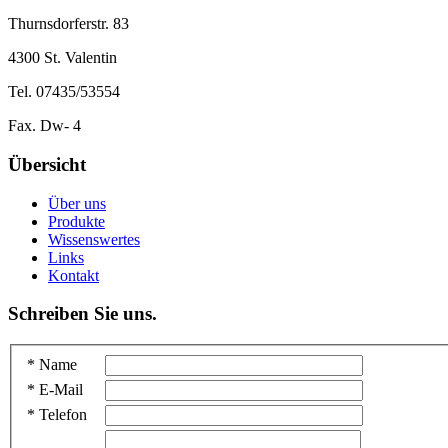
Thurnsdorferstr. 83
4300 St. Valentin
Tel. 07435/53554
Fax. Dw- 4
Übersicht
Über uns
Produkte
Wissenswertes
Links
Kontakt
Schreiben Sie uns.
* Name
* E-Mail
* Telefon